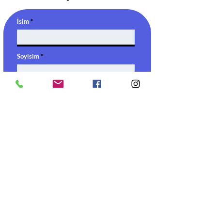
İsim
Soyisim
Email
Telefon
Hangi dersi almak istiyorsun
Mesaj