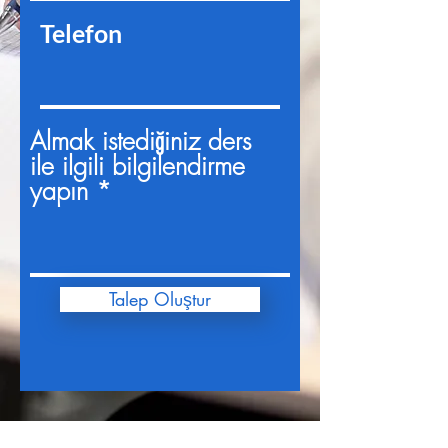
Telefon
Almak istediğiniz ders
ile ilgili bilgilendirme
yapın
Talep Oluştur