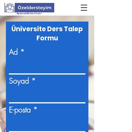
Öğretmenini Bul, Derse Başla !
Üniversite Ders Talep
Formu
Ad
Soyad
E-posta