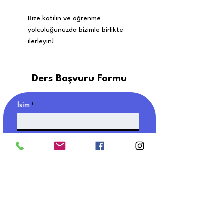
Bize katılın ve öğrenme
yolculuğunuzda bizimle birlikte
ilerleyin!
Ders Başvuru Formu
İsim
Soyisim
Email
Telefon